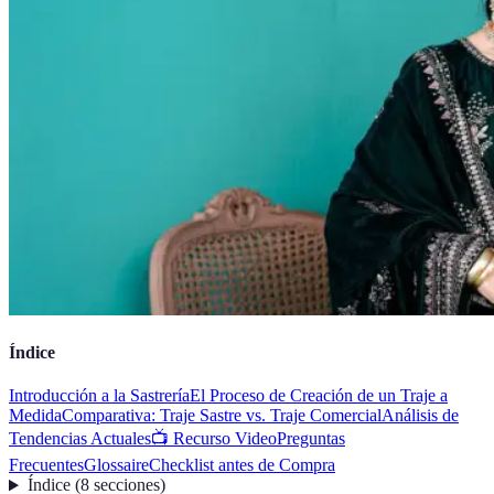
Índice
Introducción a la Sastrería
El Proceso de Creación de un Traje a
Medida
Comparativa: Traje Sastre vs. Traje Comercial
Análisis de
Tendencias Actuales
📺 Recurso Video
Preguntas
Frecuentes
Glossaire
Checklist antes de Compra
Índice
(
8
secciones
)