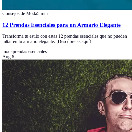
Consejos de Moda
5
min
12 Prendas Esenciales para un Armario Elegante
Transforma tu estilo con estas 12 prendas esenciales que no pueden
faltar en tu armario elegante. ¡Descúbrelas aquí!
moda
prendas esenciales
Aug 6