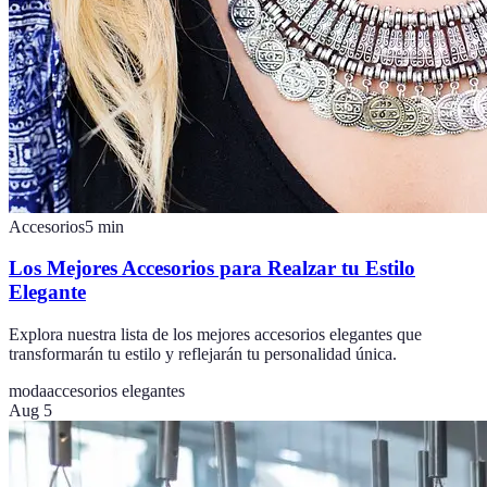
Accesorios
5
min
Los Mejores Accesorios para Realzar tu Estilo
Elegante
Explora nuestra lista de los mejores accesorios elegantes que
transformarán tu estilo y reflejarán tu personalidad única.
moda
accesorios elegantes
Aug 5