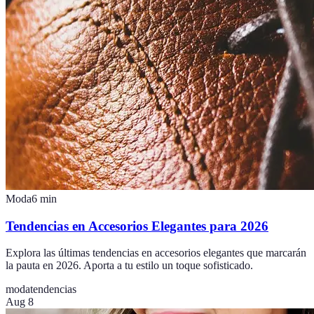
Moda
6
min
Tendencias en Accesorios Elegantes para 2026
Explora las últimas tendencias en accesorios elegantes que marcarán
la pauta en 2026. Aporta a tu estilo un toque sofisticado.
moda
tendencias
Aug 8