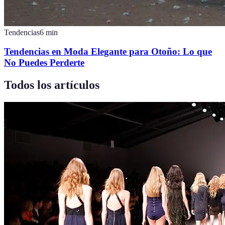
Tendencias
6
min
Tendencias en Moda Elegante para Otoño: Lo que
No Puedes Perderte
Todos los artículos