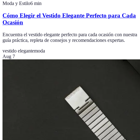
Moda y Estilo
6
min
Cómo Elegir el Vestido Elegante Perfecto para Cada
Ocasión
Encuentra el vestido elegante perfecto para cada ocasión con nuestra
guía práctica, repleta de consejos y recomendaciones expertas.
vestido elegante
moda
Aug 7