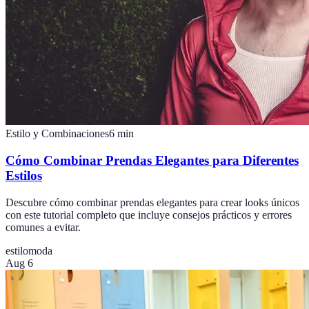
Estilo y Combinaciones
6
min
Cómo Combinar Prendas Elegantes para Diferentes
Estilos
Descubre cómo combinar prendas elegantes para crear looks únicos
con este tutorial completo que incluye consejos prácticos y errores
comunes a evitar.
estilo
moda
Aug 6