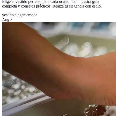
Elige el vestido perfecto para cada ocasión con nuestra guía
completa y consejos prácticos. Realza tu elegancia con estilo.
vestido elegante
moda
Aug 8