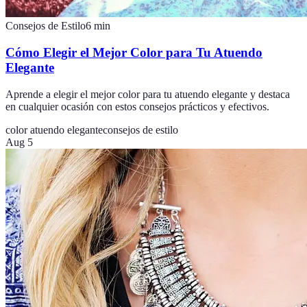
Consejos de Estilo
6
min
Cómo Elegir el Mejor Color para Tu Atuendo
Elegante
Aprende a elegir el mejor color para tu atuendo elegante y destaca
en cualquier ocasión con estos consejos prácticos y efectivos.
color atuendo elegante
consejos de estilo
Aug 5