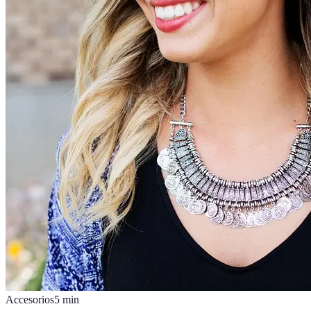
Accesorios
5
min