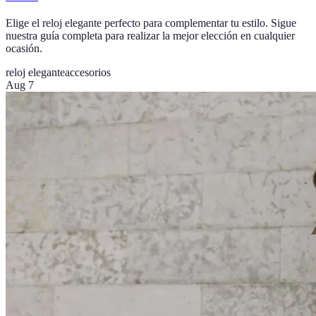
Elige el reloj elegante perfecto para complementar tu estilo. Sigue
nuestra guía completa para realizar la mejor elección en cualquier
ocasión.
reloj elegante
accesorios
Aug 7