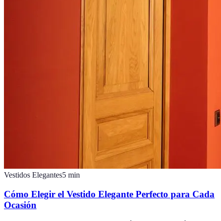
Vestidos Elegantes
5
min
Cómo Elegir el Vestido Elegante Perfecto para Cada
Ocasión