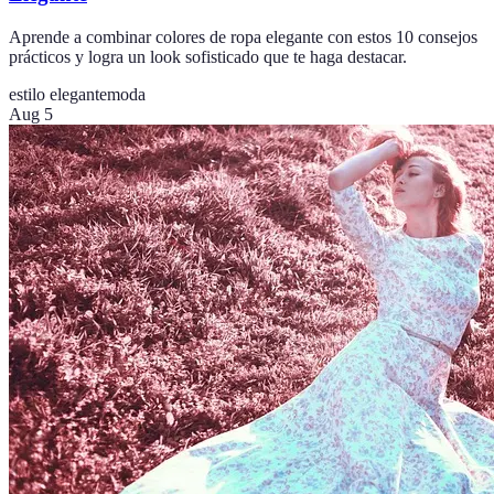
Aprende a combinar colores de ropa elegante con estos 10 consejos
prácticos y logra un look sofisticado que te haga destacar.
estilo elegante
moda
Aug 5