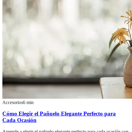
Accesorios
6
min
Cómo Elegir el Pañuelo Elegante Perfecto para
Cada Ocasión
Aprende a elegir el pañuelo elegante perfecto para cada ocasión con