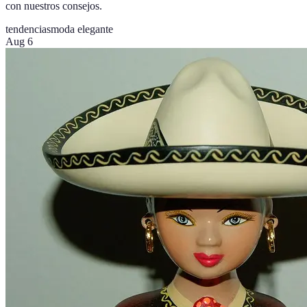
con nuestros consejos.
tendencias
moda elegante
Aug 6