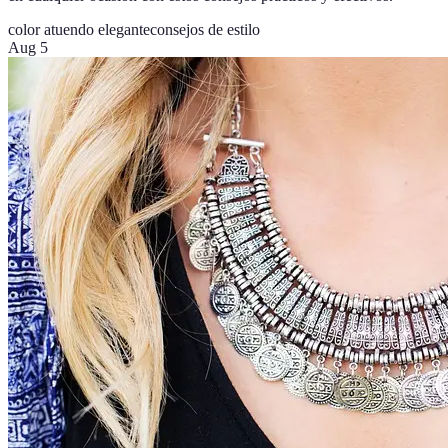
color atuendo elegante
consejos de estilo
Aug 5