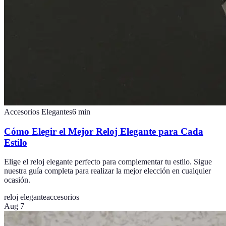
Accesorios Elegantes
6
min
Cómo Elegir el Mejor Reloj Elegante para Cada
Estilo
Elige el reloj elegante perfecto para complementar tu estilo. Sigue
nuestra guía completa para realizar la mejor elección en cualquier
ocasión.
reloj elegante
accesorios
Aug 7