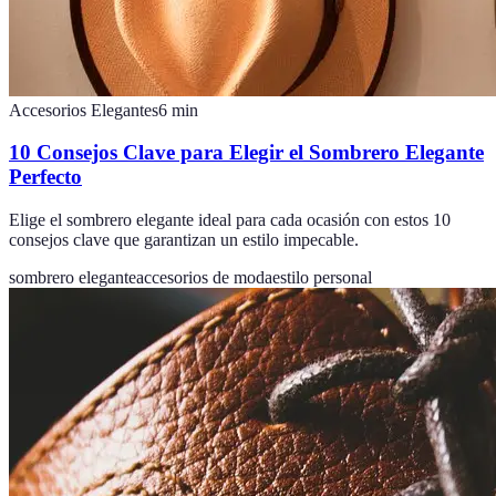
Accesorios Elegantes
6
min
10 Consejos Clave para Elegir el Sombrero Elegante
Perfecto
Elige el sombrero elegante ideal para cada ocasión con estos 10
consejos clave que garantizan un estilo impecable.
sombrero elegante
accesorios de moda
estilo personal