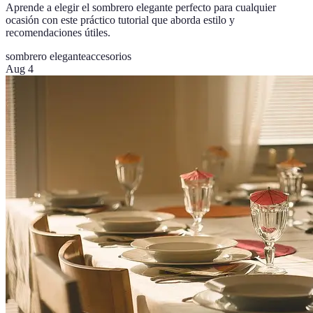
Aprende a elegir el sombrero elegante perfecto para cualquier
ocasión con este práctico tutorial que aborda estilo y
recomendaciones útiles.
sombrero elegante
accesorios
Aug 4