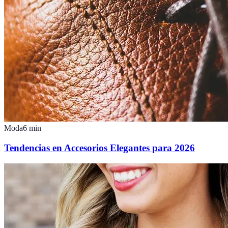
Moda
6
min
Tendencias en Accesorios Elegantes para 2026